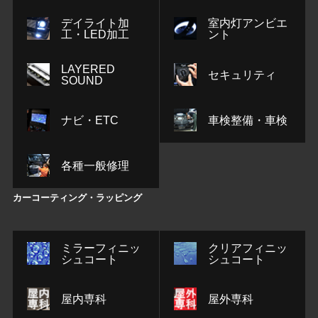
デイライト加
室内灯アンビエ
工・LED加工
ント
LAYERED
セキュリティ
SOUND
ナビ・ETC
車検整備・車検
各種一般修理
カーコーティング・ラッピング
ミラーフィニッ
クリアフィニッ
シュコート
シュコート
屋内専科
屋外専科