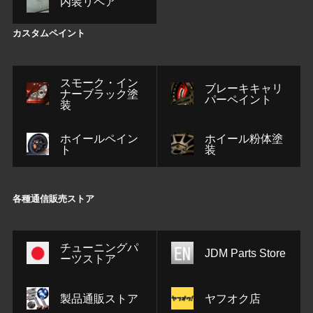
内装リペア
カスタムペイント
スモーク・イン
ブレーキキャリ
ナーブラック塗
パーペイント
装
ホイールペイン
ホイール粉体塗
ト
装
各種通信販売ストア
チューニングパ
JDM Parts Store
ーツストア
製品通販ストア
ヤフオク店