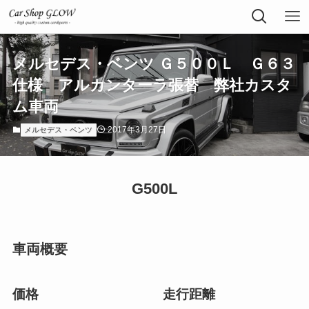
メルセデス・ベンツ Ｇ５００Ｌ Ｇ６３
仕様 アルカンターラ張替 弊社カスタ
ム車両
2017年3月27日
メルセデス・ベンツ
G500L
車両概要
価格
走行距離