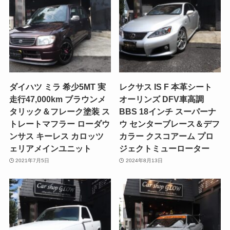
ダイハツ ミラ 希少5MT 実
レクサス IS F 本革シート
走行47,000km ブラウンメ
オーリンズ DFV車高調
タリック＆フレーク塗装 ス
BBS 18インチ スーパーナ
トレートマフラー ローダウ
ウ センターブレース＆デフ
ンサス キーレス カロッツ
カラー クスコアーム プロ
ェリアメインユニット
ジェクトミューローター
2021年7月5日
2024年8月13日