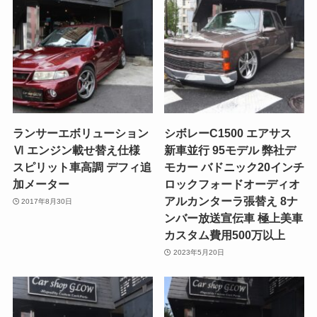
ランサーエボリューション
シボレーC1500 エアサス
Ⅵ エンジン載せ替え仕様
新車並行 95モデル 弊社デ
スピリット車高調 デフィ追
モカー バドニック20インチ
加メーター
ロックフォードオーディオ
アルカンターラ張替え 8ナ
2017年8月30日
ンバー放送宣伝車 極上美車
カスタム費用500万以上
2023年5月20日