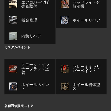
エアロパーツ販
ヘッドライト分
売＆取付
解清掃
板金修理
ホイールリペア
内装リペア
カスタムペイント
スモーク・イン
ブレーキキャリ
ナーブラック塗
パーペイント
装
ホイールペイン
ホイール粉体塗
ト
装
各種通信販売ストア