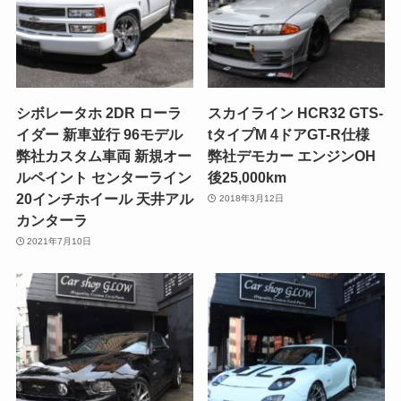
シボレータホ 2DR ローラ
スカイライン HCR32 GTS-
イダー 新車並行 96モデル
tタイプM 4ドアGT-R仕様
弊社カスタム車両 新規オー
弊社デモカー エンジンOH
ルペイント センターライン
後25,000km
20インチホイール 天井アル
2018年3月12日
カンターラ
2021年7月10日